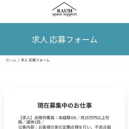
コ
ナ
ン
ビ
求人 応募フォーム
テ
ゲ
ン
ー
ツ
シ
へ
ョ
ス
ン
ホーム
求人 応募フォーム
キ
に
ッ
移
プ
動
現在募集中のお仕事
【求人】点検作業員：未経験OK／月25万円以上可
能／週休2日／
仕事内容：お客様の家の定期点検を行い、不具合個