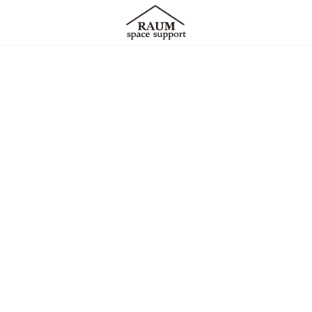
コ
ナ
ン
ビ
テ
ゲ
ン
ー
ツ
シ
へ
ョ
ス
ン
キ
に
ッ
移
お知らせ
プ
動
【求人】点検作業員：未経験OK／月25万円以上可能／週
2026/01/15
休2日／
株式会社RAUMホームページオープンしました
2026/01/11